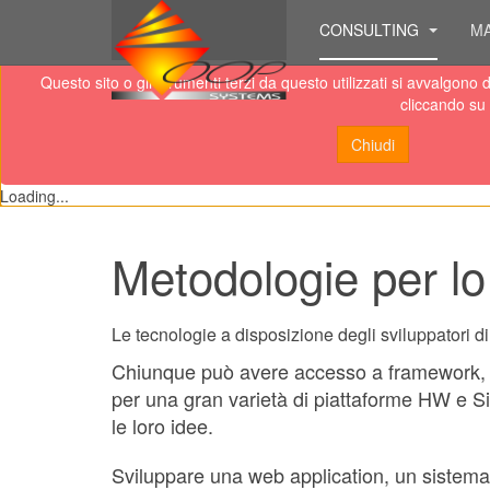
CONSULTING
M
Questo sito o gli strumenti terzi da questo utilizzati si avvalgono
cliccando su 
Chiudi
Loading...
Metodologie per lo
Le tecnologie a disposizione degli sviluppatori di
Chiunque può avere accesso a framework, lib
per una gran varietà di piattaforme HW e Sis
le loro idee.
Sviluppare una web application, un sistema