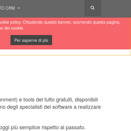
TO CRM
lla cookie policy. Chiudendo questo banner, scorrendo questa pagina,
so dei cookie.
Per saperne di più
nt) e tools del tutto gratuiti, disponibili
o degli specialisti del software a realizzare
ggi più semplice rispetto al passato.