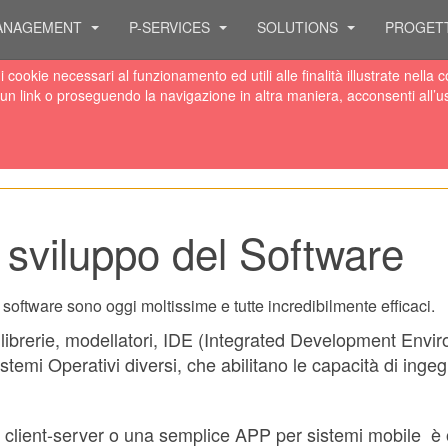
ANAGEMENT
P-SERVICES
SOLUTIONS
PROGET
 di cookie necessari al funzionamento ed utili alle finalità illustrate ne
un link o proseguendo la navigazione in altra maniera, acconsenti all’u
 sviluppo del Software
 software sono oggi moltissime e tutte incredibilmente efficaci.
rerie, modellatori, IDE (Integrated Development Environme
temi Operativi diversi, che abilitano le capacità di ingegn
 client-server o una semplice APP per sistemi mobile è o